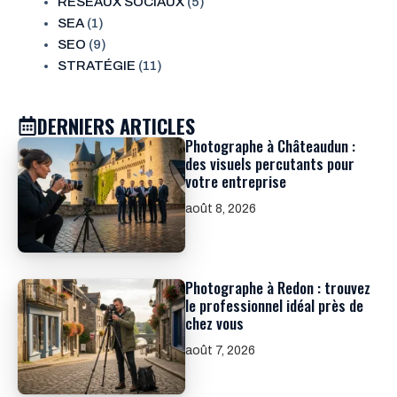
RÉSEAUX SOCIAUX
(5)
SEA
(1)
SEO
(9)
STRATÉGIE
(11)
DERNIERS ARTICLES
Photographe à Châteaudun :
des visuels percutants pour
votre entreprise
août 8, 2026
Photographe à Redon : trouvez
le professionnel idéal près de
chez vous
août 7, 2026