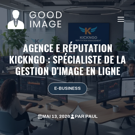
Aller
au
ME
contenu
AGENCE E RÉPUTATION
KICKNGO : SPÉCIALISTE DE LA
GESTION D’IMAGE EN LIGNE
E-BUSINESS
MAI 13, 2026
PAR
PAUL