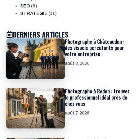
SEO
(9)
STRATÉGIE
(11)
DERNIERS ARTICLES
Photographe à Châteaudun :
des visuels percutants pour
votre entreprise
août 8, 2026
Photographe à Redon : trouvez
le professionnel idéal près de
chez vous
août 7, 2026